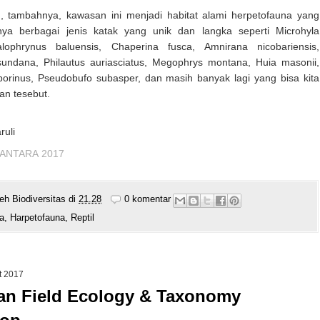
u, tambahnya, kawasan ini menjadi habitat alami herpetofauna yang
ya berbagai jenis katak yang unik dan langka seperti Microhyla
alophrynus baluensis, Chaperina fusca, Amnirana nicobariensis,
sundana, Philautus auriasciatus, Megophrys montana, Huia masonii,
porinus, Pseudobufo subasper, dan masih banyak lagi yang bisa kita
an tesebut.
ruli
ANTARA
2017
leh
Biodiversitas
di
21.28
0 komentar
a
,
Harpetofauna
,
Reptil
t 2017
an Field Ecology & Taxonomy