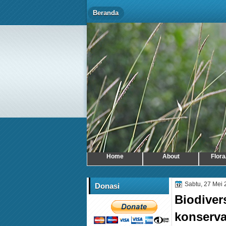
Beranda
Home
About
Flora
Sabtu, 27 Mei
Donasi
Biodiver
konserva