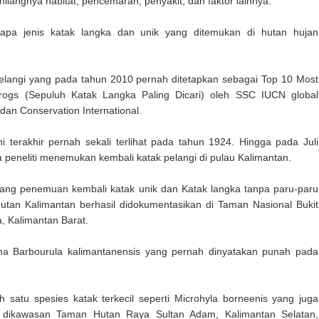
ilangnya habitat, pencemaran, penyakit, dan faktor lainnya.
rapa jenis katak langka dan unik yang ditemukan di hutan hujan
Pelangi yang pada tahun 2010 pernah ditetapkan sebagai Top 10 Most
rogs (Sepuluh Katak Langka Paling Dicari) oleh SSC IUCN global
 dan Conservation International.
ni terakhir pernah sekali terlihat pada tahun 1924. Hingga pada Juli
a peneliti menemukan kembali katak pelangi di pulau Kalimantan.
ntang penemuan kembali katak unik dan Katak langka tanpa paru-paru
hutan Kalimantan berhasil didokumentasikan di Taman Nasional Bukit
, Kalimantan Barat.
a Barbourula kalimantanensis yang pernah dinyatakan punah pada
h satu spesies katak terkecil seperti Microhyla borneenis yang juga
i dikawasan Taman Hutan Raya Sultan Adam, Kalimantan Selatan,