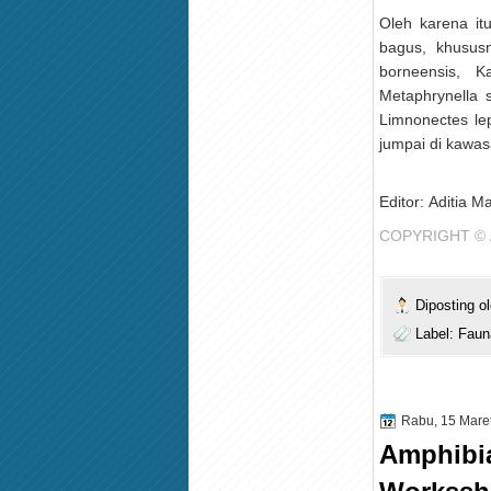
Oleh karena it
bagus, khususn
borneensis, K
Metaphrynella 
Limnonectes le
jumpai di kawas
Editor:
Aditia Ma
COPYRIGHT ©
Diposting o
Label:
Faun
Rabu, 15 Mare
Amphibi