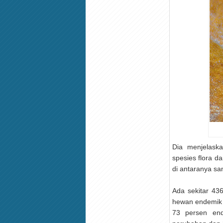
Dia menjelask
spesies flora 
di antaranya san
Ada sekitar 43
hewan endemik I
73 persen end