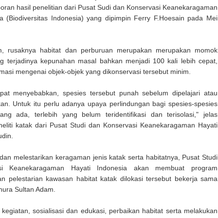
oran hasil penelitian dari Pusat Sudi dan Konservasi Keanekaragaman
a (Biodiversitas Indonesia) yang dipimpin Ferry F.Hoesain pada Mei
im, rusaknya habitat dan perburuan merupakan merupakan momok
 terjadinya kepunahan masal bahkan menjadi 100 kali lebih cepat,
masi mengenai objek-objek yang dikonservasi tersebut minim.
apat menyebabkan, spesies tersebut punah sebelum dipelajari atau
an. Untuk itu perlu adanya upaya perlindungan bagi spesies-spesies
ng ada, terlebih yang belum teridentifikasi dan terisolasi," jelas
neliti katak dari Pusat Studi dan Konservasi Keanekaragaman Hayati
udin.
an melestarikan keragaman jenis katak serta habitatnya, Pusat Studi
si Keanekaragaman Hayati Indonesia akan membuat program
n pelestarian kawasan habitat katak dilokasi tersebut bekerja sama
ura Sultan Adam.
kegiatan, sosialisasi dan edukasi, perbaikan habitat serta melakukan