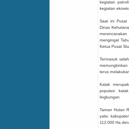
kegiatan patro
kegiatan ekowis
Saat ini Pusa
Dinas Kehutana
merencanakan
mengingat Tahu
Ketua Pusat Stu
Termasuk salah 
memungkinkan 
terus melakukan
Katak merupaka
populasi kata
lingkungan.
Taman Hutan Ra
yaitu kabupate
112.000 Ha deng