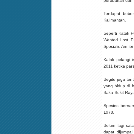
perubahan dan h
Terdapat bebe
Kalimantan.
Seperti Katak 
Wanted Lost F
Spesialis Amfibi
Katak pelangi i
2011 ketika par
Begitu juga te
yang hidup di 
Baka-Bukit Raya
Spesies bernam
1978.
Belum lagi sala
dapat dijumpa