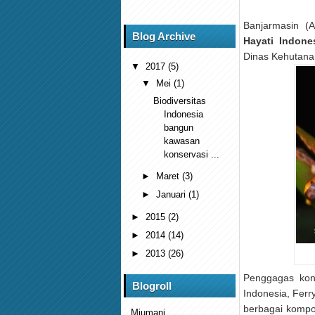
Banjarmasin 
Blog Archive
Hayati Indones
Dinas Kehutana
▼
2017
(5)
▼
Mei
(1)
Biodiversitas
Indonesia
bangun
kawasan
konservasi ...
►
Maret
(3)
►
Januari
(1)
►
2015
(2)
►
2014
(14)
►
2013
(26)
Penggagas kons
Blogroll
Indonesia, Ferr
berbagai kompo
Mjumani