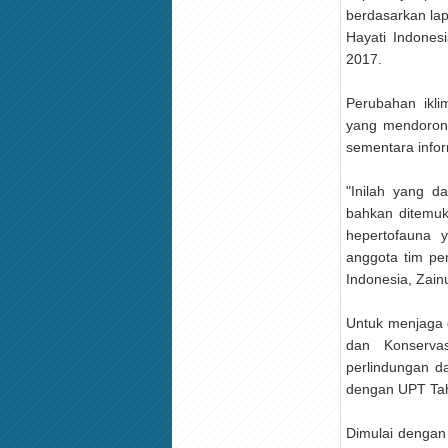
berdasarkan lap
Hayati Indonesi
2017.
Perubahan ikl
yang mendorong
sementara infor
"Inilah yang d
bahkan ditemuk
hepertofauna ya
anggota tim pe
Indonesia, Zain
Untuk menjaga d
dan Konserva
perlindungan da
dengan UPT Tah
Dimulai dengan 