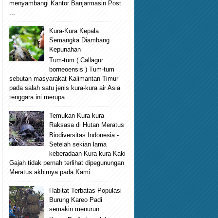
menyambangi Kantor Banjarmasin Post
...
Kura-Kura Kepala
Semangka Diambang
Kepunahan
Tum-tum ( Callagur
borneoensis ) Tum-tum
sebutan masyarakat Kalimantan Timur
pada salah satu jenis kura-kura air Asia
tenggara ini merupa...
Temukan Kura-kura
Raksasa di Hutan Meratus
Biodiversitas Indonesia -
Setelah sekian lama
keberadaan Kura-kura Kaki
Gajah tidak pernah terlihat dipegunungan
Meratus akhirnya pada Kami...
Habitat Terbatas Populasi
Burung Kareo Padi
semakin menurun