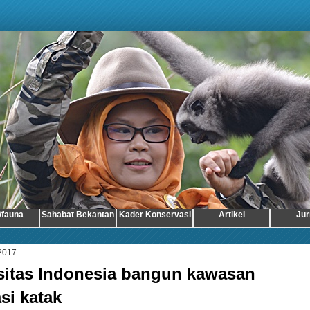
/fauna
Sahabat Bekantan
Kader Konservasi
Artikel
Jur
 2017
sitas Indonesia bangun kawasan
si katak